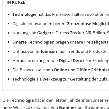
IN KÜRZE
Technologie
hat das Freizeitverhalten revolutionier
Digitale Innovationen bieten
Grenzenlose Möglich
Nutzung von
Gadgets
: Fitness-Tracker, VR-Brillen,
Smarte Technologien
prägen unsere Freizeitgesta
Einfluss von
Influencern
auf Trends und Produkte.
Herausforderungen wie
Digital Detox
zur Erholung
Die Balance zwischen
Online
und
Offline-Erlebnis
Technologie als
Werkzeug
zur Gestaltung der Zukun
Die
Technologie
hat in den letzten Jahrzehnten unser
Fr
neue Weise zu gestalten. Von
Gaming
über
Streaming
b