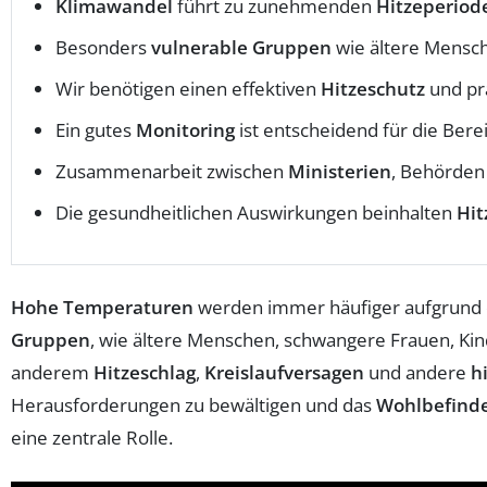
Klimawandel
führt zu zunehmenden
Hitzeperiod
Besonders
vulnerable Gruppen
wie ältere Mensch
Wir benötigen einen effektiven
Hitzeschutz
und pr
Ein gutes
Monitoring
ist entscheidend für die Bere
Zusammenarbeit zwischen
Ministerien
, Behörden 
Die gesundheitlichen Auswirkungen beinhalten
Hit
Hohe Temperaturen
werden immer häufiger aufgrund
Gruppen
, wie ältere Menschen, schwangere Frauen, Ki
anderem
Hitzeschlag
,
Kreislaufversagen
und andere
h
Herausforderungen zu bewältigen und das
Wohlbefind
eine zentrale Rolle.