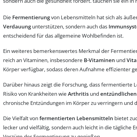
Die
Fermentierung
von Lebensmitteln hat sich als äußer
Verdauung
unterstützen, sondern auch das
Immunsys
entscheidend für das allgemeine Wohlbefinden ist.
Ein weiteres bemerkenswertes Merkmal der Fermentier
reich an Vitaminen, insbesondere
B-Vitaminen
und
Vit
Körper verfügbar, sodass deren Aufnahme effizienter ges
Darüber hinaus zeigt die Forschung, dass fermentierte 
Risiko von Krankheiten wie
Arthritis
und
entzündliche
chronische Entzündungen im Körper zu verringern und d
Die Vielfalt von
fermentierten Lebensmitteln
bietet zu
lecker und vielfältig, sondern auch leicht in die täglich
Vorzüge der Fermentierung zu genießen.