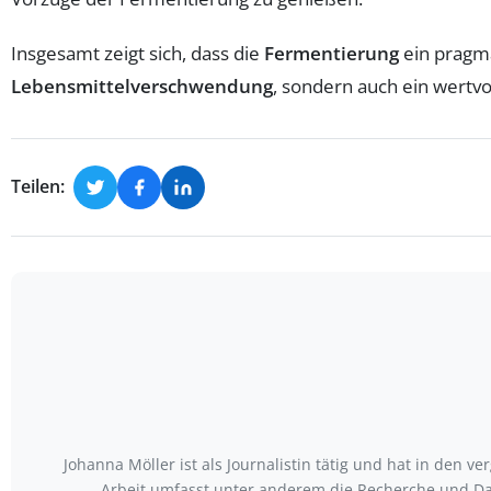
Insgesamt zeigt sich, dass die
Fermentierung
ein pragma
Lebensmittelverschwendung
, sondern auch ein wertv
Teilen:
Johanna Möller ist als Journalistin tätig und hat in den
Arbeit umfasst unter anderem die Recherche und Da