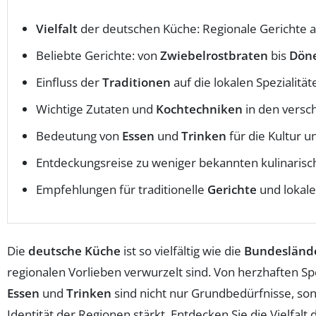
Vielfalt
der deutschen Küche: Regionale Gerichte a
Beliebte Gerichte: von
Zwiebelrostbraten
bis
Dön
Einfluss der
Traditionen
auf die lokalen Spezialität
Wichtige Zutaten und
Kochtechniken
in den versc
Bedeutung von
Essen
und
Trinken
für die Kultur 
Entdeckungsreise zu weniger bekannten kulinaris
Empfehlungen für traditionelle
Gerichte
und lokale
Die
deutsche Küche
ist so vielfältig wie die
Bundesländ
regionalen Vorlieben verwurzelt sind. Von herzhaften S
Essen
und
Trinken
sind nicht nur Grundbedürfnisse, so
Identität der Regionen stärkt. Entdecken Sie die Vielfal