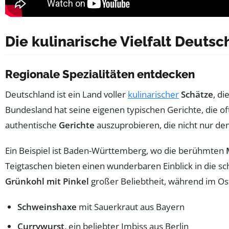
Die kulinarische Vielfalt Deutsc
Regionale Spezialitäten entdecken
Deutschland ist ein Land voller
kulinarischer
Schätze
, d
Bundesland hat seine eigenen typischen Gerichte, die o
authentische
Gerichte
auszuprobieren, die nicht nur de
Ein Beispiel ist Baden-Württemberg, wo die berühmten
Teigtaschen bieten einen wunderbaren Einblick in die s
Grünkohl mit Pinkel
großer Beliebtheit, während im O
Schweinshaxe
mit Sauerkraut aus Bayern
Currywurst
, ein beliebter Imbiss aus Berlin