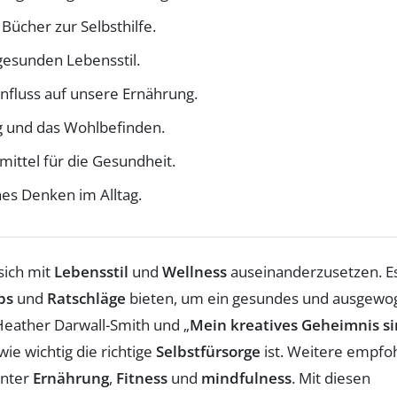
 Bücher zur Selbsthilfe.
 gesunden Lebensstil.
influss auf unsere Ernährung.
g und das Wohlbefinden.
mittel für die Gesundheit.
es Denken im Alltag.
 sich mit
Lebensstil
und
Wellness
auseinanderzusetzen. Es
ps
und
Ratschläge
bieten, um ein gesundes und ausgewo
Heather Darwall-Smith und „
Mein kreatives Geheimnis s
ie wichtig die richtige
Selbstfürsorge
ist. Weitere empfo
unter
Ernährung
,
Fitness
und
mindfulness
. Mit diesen