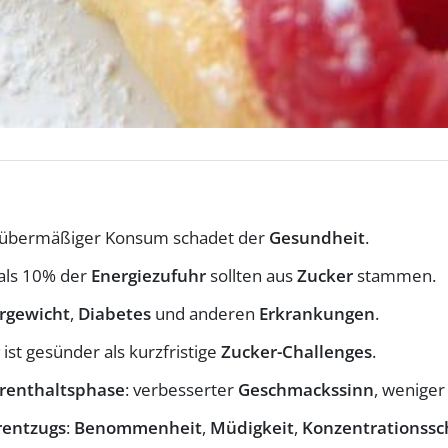
nt, übermäßiger Konsum schadet der
Gesundheit
.
 als 10% der
Energiezufuhr
sollten aus
Zucker
stammen.
rgewicht
,
Diabetes
und anderen
Erkrankungen
.
ist gesünder als kurzfristige
Zucker-Challenges
.
renthaltsphase
: verbesserter
Geschmackssinn
, wenige
rentzugs
:
Benommenheit
,
Müdigkeit
,
Konzentrationssc