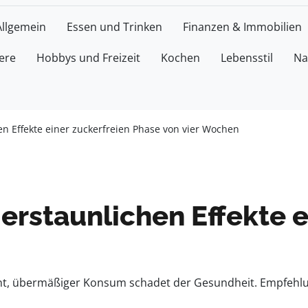
Allgemein
Essen und Trinken
Finanzen & Immobilien
ere
Hobbys und Freizeit
Kochen
Lebensstil
Na
en Effekte einer zuckerfreien Phase von vier Wochen
erstaunlichen Effekte e
erant, übermäßiger Konsum schadet der Gesundheit. Empfe