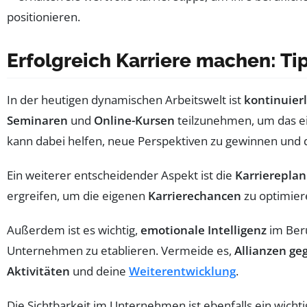
Erfolgreich Karriere machen: Ti
In der heutigen dynamischen Arbeitswelt ist
kontinuier
Seminaren
und
Online-Kursen
teilzunehmen, um das e
kann dabei helfen, neue Perspektiven zu gewinnen und 
Ein weiterer entscheidender Aspekt ist die
Karrierepla
ergreifen, um die eigenen
Karrierechancen
zu optimiere
Außerdem ist es wichtig,
emotionale Intelligenz
im Beru
Unternehmen zu etablieren. Vermeide es,
Allianzen ge
Aktivitäten
und deine
Weiterentwicklung
.
Die Sichtbarkeit im Unternehmen ist ebenfalls ein wicht