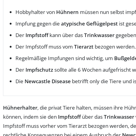
Hobbyhalter von
Hühnern
müssen nun selbst impf
Impfung gegen die
atypische Geflügelpest
ist ges
Der
Impfstoff
kann über das
Trinkwasser
gegeben
Der Impfstoff muss vom
Tierarzt
bezogen werden.
Regelmäßige Impfungen sind wichtig, um
Bußgeld
Der
Impfschutz
sollte alle 6 Wochen aufgefrischt 
Die
Newcastle Disease
betrifft only die Tiere und 
Hühnerhalter
, die privat Tiere halten, müssen ihre Hü
können, indem sie den
Impfstoff
über das
Trinkwasser
Impfstoff muss vorher vom Tierarzt bezogen werden, de
rechtliche Konsequenzen bei einem Ausbruch der
Newca