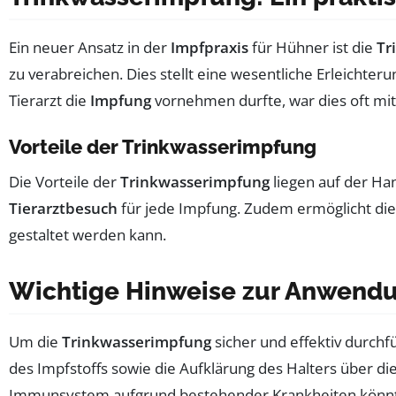
Ein neuer Ansatz in der
Impfpraxis
für Hühner ist die
Tr
zu verabreichen. Dies stellt eine wesentliche Erleichter
Tierarzt die
Impfung
vornehmen durfte, war dies oft m
Vorteile der Trinkwasserimpfung
Die Vorteile der
Trinkwasserimpfung
liegen auf der Ha
Tierarztbesuch
für jede Impfung. Zudem ermöglicht di
gestaltet werden kann.
Wichtige Hinweise zur Anwend
Um die
Trinkwasserimpfung
sicher und effektiv durchf
des Impfstoffs sowie die Aufklärung des Halters über die 
Immunsystem aufgrund bestehender Krankheiten könn