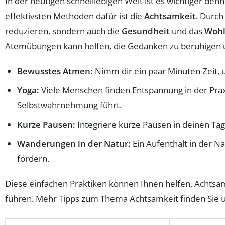
In der heutigen schnelllebigen Welt ist es wichtiger denn
effektivsten Methoden dafür ist die
Achtsamkeit
. Durc
reduzieren, sondern auch die
Gesundheit
und das
Wohl
Atemübungen kann helfen, die Gedanken zu beruhigen un
Bewusstes Atmen:
Nimm dir ein paar Minuten Zeit, 
Yoga:
Viele Menschen finden Entspannung in der Prax
Selbstwahrnehmung führt.
Kurze Pausen:
Integriere kurze Pausen in deinen Ta
Wanderungen in der Natur:
Ein Aufenthalt in der Na
fördern.
Diese einfachen Praktiken können Ihnen helfen, Achtsamke
führen. Mehr Tipps zum Thema Achtsamkeit finden Sie 