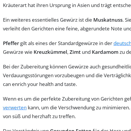
Kräuterart hat ihren Ursprung in Asien und trägt entsc
Ein weiteres essentielles Gewürz ist die
Muskatnuss
. S
verleiht den Gerichten eine feine, abgerundete Note un
Pfeffer
gilt als eines der Standardgewürze in der
deutsc
Gewürze wie
Kreuzkümmel
,
Zimt
und
Kardamom
zu de
Bei der Zubereitung können Gewürze auch gesundheitlic
Verdauungsstörungen vorzubeugen und die Verträglichkeit
can enrich your health and taste.
Wenn es um die perfekte Zubereitung von Gerichten geht
verwerten
kann, um die Verschwendung zu minimieren.
von süß und herzhaft zu treffen.
Das Verständnis von
Gesunden Fetten
für das Herz und