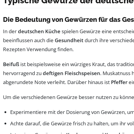
Typische Gewürze der deutsch
Die Bedeutung von Gewürzen für das Ge
In der
deutschen Küche
spielen Gewürze eine entscheid
beeinflussen auch die
Gesundheit
durch ihre verschiede
Rezepten Verwendung finden.
Beifuß
ist beispielsweise ein würziges Kraut, das tradit
hervorragend zu
deftigen Fleischspeisen
. Muskatnuss h
abgerundete Note verleiht. Darüber hinaus ist
Pfeffer
ei
Um die verschiedenen Gewürze besser nutzen zu können, 
Experimentiere mit der Dosierung von Gewürzen, um 
Achte darauf, die Gewürze frisch zu halten, um ihr vo