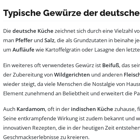
Typische Gewürze der deutsch
Die
deutsche Küche
zeichnet sich durch eine Vielzahl v
man
Pfeffer
und
Salz
, die als Grundzutaten in beinahe 
um
Aufläufe
wie Kartoffelgratin oder Lasagne den letzt
Ein weiteres oft verwendetes Gewürz ist
Beifuß
, das se
der Zubereitung von
Wildgerichten
und anderen
Fleisc
wieder steigt, da viele Menschen die Nostalgie von H
Element zunehmend an Beliebtheit und erweitert die P
Auch
Kardamom
, oft in der
indischen Küche
zuhause, fi
Seine entkrampfende Wirkung ist zudem bekannt und wi
innovativen Rezepten, die in der heutigen Zeit entstehe
Geschmackserlebnisse zu kreieren.