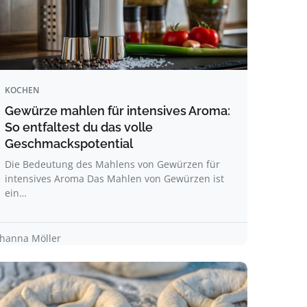
KOCHEN
Gewürze mahlen für intensives Aroma:
So entfaltest du das volle
Geschmackspotential
Die Bedeutung des Mahlens von Gewürzen für
intensives Aroma Das Mahlen von Gewürzen ist
ein…
ohanna Möller