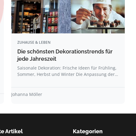
ZUHAUSE & LEBEN
Die schönsten Dekorationstrends für
jede Jahreszeit
Saisonale Dekoration: Frische Ideen für Frühling,
Sommer, Herbst und Winter Die Anpassung der…
Johanna Möller
e Artikel
Kategorien