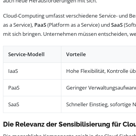
auch neue Herausforderungen mit sich.
Cloud-Computing umfasst verschiedene Service- und Be
as a Service),
PaaS
(Platform as a Service) und
SaaS
(Soft
mit sich bringen. Unternehmen müssen entscheiden, welc
Service-Modell
Vorteile
IaaS
Hohe Flexibilität, Kontrolle ü
PaaS
Geringer Verwaltungsaufwand
SaaS
Schneller Einstieg, sofortige
Die Relevanz der Sensibilisierung für Clo