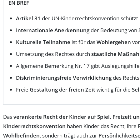
EN BREF
Artikel 31
der UN-Kinderrechtskonvention schützt
Internationale Anerkennung
der Bedeutung von
Kulturelle Teilnahme
ist für das
Wohlergehen
von
Umsetzung des Rechtes durch
staatliche Maßna
Allgemeine Bemerkung Nr. 17 gibt Auslegungshilf
Diskriminierungsfreie Verwirklichung
des Rechts
Freie
Gestaltung
der
freien Zeit
wichtig für die
Sel
Das
verankerte Recht der Kinder auf Spiel, Freizeit u
Kinderrechtskonvention
haben Kinder das Recht, ihre F
Wohlbefinden
, sondern trägt auch zur
Persönlichkeits