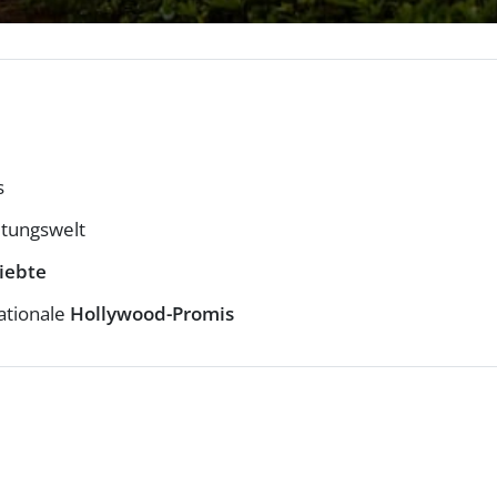
s
ltungswelt
liebte
ationale
Hollywood-Promis