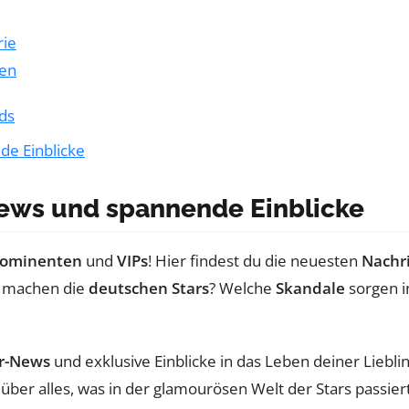
rie
men
nds
de Einblicke
News und spannende Einblicke
rominenten
und
VIPs
! Hier findest du die neuesten
Nachr
s machen die
deutschen Stars
? Welche
Skandale
sorgen in
r-News
und exklusive Einblicke in das Leben deiner Lieb
ber alles, was in der glamourösen Welt der Stars passiert