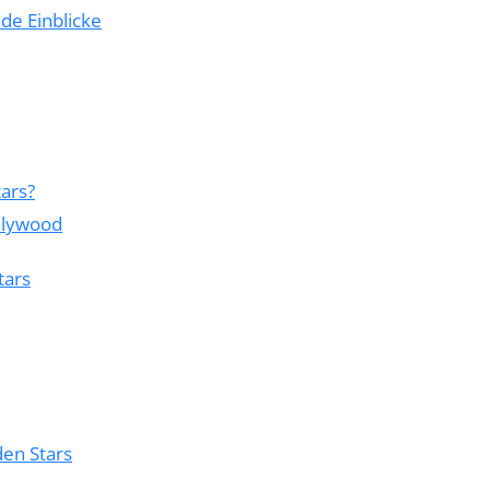
de Einblicke
ars?
llywood
tars
den Stars