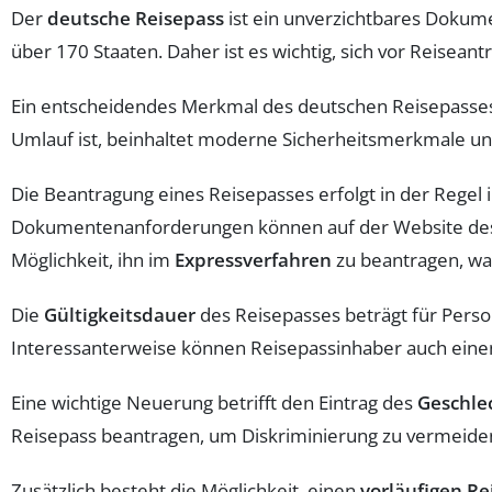
Der
deutsche Reisepass
ist ein unverzichtbares Dokume
über 170 Staaten. Daher ist es wichtig, sich vor Reiseant
Ein entscheidendes Merkmal des deutschen Reisepasses
Umlauf ist, beinhaltet moderne Sicherheitsmerkmale und
Die Beantragung eines Reisepasses erfolgt in der Regel
Dokumentenanforderungen können auf der Website des j
Möglichkeit, ihn im
Expressverfahren
zu beantragen, was
Die
Gültigkeitsdauer
des Reisepasses beträgt für Person
Interessanterweise können Reisepassinhaber auch einen R
Eine wichtige Neuerung betrifft den Eintrag des
Geschle
Reisepass beantragen, um Diskriminierung zu vermeiden.
Zusätzlich besteht die Möglichkeit, einen
vorläufigen Re