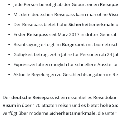
Jede Person benötigt ab der Geburt einen
Reisepa
Mit dem deutschen Reisepass kann man ohne
Vis
Der Reisepass bietet hohe
Sicherheitsmerkmale
u
Erster
Reisepass
seit März 2017 in dritter Generatio
Beantragung erfolgt im
Bürgeramt
mit biometrisch
Gültigkeit beträgt zehn Jahre für Personen ab 24 Ja
Expressverfahren möglich für schnellere Ausstellu
Aktuelle Regelungen zu Geschlechtsangaben im Re
Der
deutsche Reisepass
ist ein essentielles Reisedoku
Visum
in über 170 Staaten reisen und es bietet
hohe Si
verfügt über moderne
Sicherheitsmerkmale
, die unter