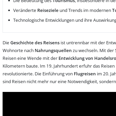
Die Bedeutung des
Tourismus
, insbesondere in de
Veränderte
Reiseziele
und Trends im modernen
T
Technologische Entwicklungen und ihre Auswirkun
Die
Geschichte des Reisens
ist untrennbar mit der Ent
Wohnorte nach
Nahrungsquellen
zu wechseln. Mit der
Reisen eine Wende mit der
Entwicklung von Handelsr
Kilometern baute. Im 19. Jahrhundert erfuhr das Reisen
revolutionierte. Die Einführung von
Flugreisen
im 20. Ja
sind Reisen nicht mehr nur eine Notwendigkeit, sondern