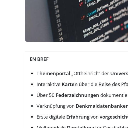
EN BREF
Themenportal
„Ottheinrich“ der
Univers
Interaktive
Karten
über die Reise des Pfa
Über 50
Federzeichnungen
dokumentie
Verknüpfung von
Denkmaldatenbanke
Erste digitale
Erfahrung
von
vorgeschich
Multimediale
Darstellung
für Geschichts