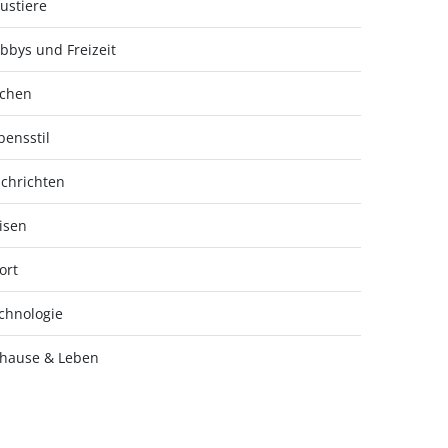
ustiere
bbys und Freizeit
chen
bensstil
chrichten
isen
ort
chnologie
hause & Leben