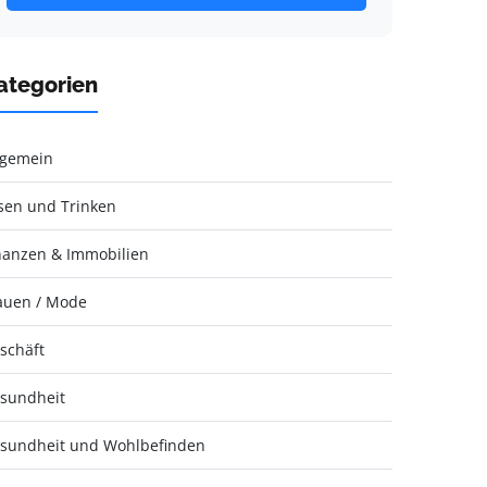
ategorien
lgemein
sen und Trinken
nanzen & Immobilien
auen / Mode
schäft
sundheit
sundheit und Wohlbefinden