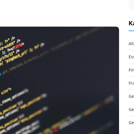
K
Al
Es
Fi
Fr
Ge
Ge
Ge