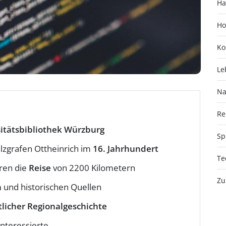
Ha
Ho
Ko
Le
Na
Re
itätsbibliothek Würzburg
Sp
lzgrafen Ottheinrich im
16. Jahrhundert
Te
ren die
Reise
von 2200 Kilometern
Zu
n
und historischen Quellen
tlicher Regionalgeschichte
interessierte