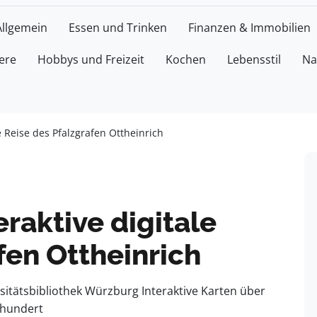
Allgemein
Essen und Trinken
Finanzen & Immobilien
ere
Hobbys und Freizeit
Kochen
Lebensstil
Na
le Reise des Pfalzgrafen Ottheinrich
eraktive digitale
fen Ottheinrich
itätsbibliothek Würzburg Interaktive Karten über
hrhundert