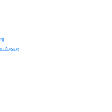
urg
lem Zugang