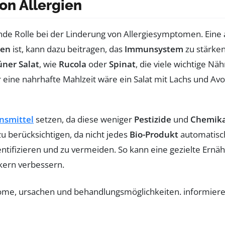
on Allergien
nde Rolle bei der Linderung von Allergiesymptomen. Eine
sen
ist, kann dazu beitragen, das
Immunsystem
zu stärken
üner Salat
, wie
Rucola
oder
Spinat
, die viele wichtige Nä
ine nahrhafte Mahlzeit wäre ein Salat mit Lachs und Avocad
nsmittel
setzen, da diese weniger
Pestizide
und
Chemika
u berücksichtigen, da nicht jedes
Bio-Produkt
automatisch 
entifizieren und zu vermeiden. So kann eine gezielte Ern
kern verbessern.