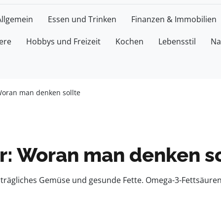
Allgemein
Essen und Trinken
Finanzen & Immobilien
ere
Hobbys und Freizeit
Kochen
Lebensstil
Na
 Woran man denken sollte
er: Woran man denken so
erträgliches Gemüse und gesunde Fette. Omega-3-Fettsäure