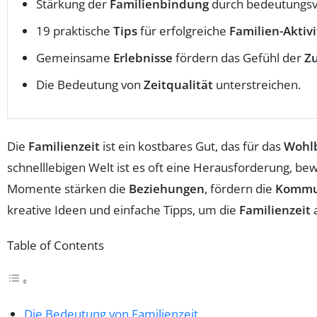
Stärkung der
Familienbindung
durch bedeutungsv
19 praktische
Tips
für erfolgreiche
Familien-Aktiv
Gemeinsame
Erlebnisse
fördern das Gefühl der
Zu
Die Bedeutung von
Zeitqualität
unterstreichen.
Die
Familienzeit
ist ein kostbares Gut, das für das
Wohl
schnelllebigen Welt ist es oft eine Herausforderung, bew
Momente stärken die
Beziehungen
, fördern die
Kommu
kreative Ideen und einfache Tipps, um die
Familienzeit
a
Table of Contents
Die Bedeutung von Familienzeit