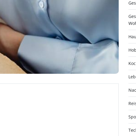
Ges
Ges
Woh
Hau
Hob
Koc
Leb
Nac
Rei
Spo
Tec