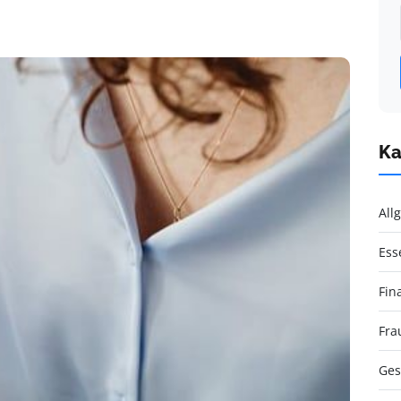
Ka
All
Ess
Fin
Fra
Ges