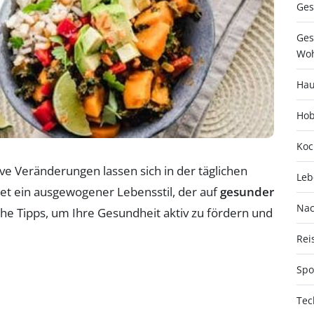
Ges
Ges
Woh
Hau
Hob
Koc
ive Veränderungen lassen sich in der täglichen
Leb
ldet ein ausgewogener Lebensstil, der auf
gesunder
Nac
sche Tipps, um Ihre Gesundheit aktiv zu fördern und
Rei
Spo
Tec