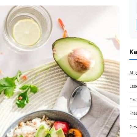
Ka
All
Ess
Fin
Fra
Ges