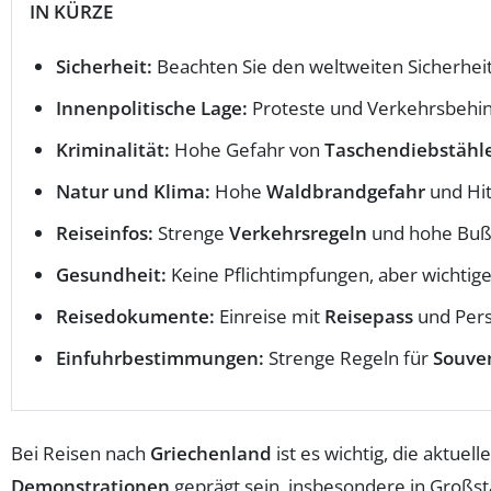
IN KÜRZE
Sicherheit:
Beachten Sie den weltweiten Sicherheit
Innenpolitische Lage:
Proteste und Verkehrsbehi
Kriminalität:
Hohe Gefahr von
Taschendiebstähl
Natur und Klima:
Hohe
Waldbrandgefahr
und Hit
Reiseinfos:
Strenge
Verkehrsregeln
und hohe Buß
Gesundheit:
Keine Pflichtimpfungen, aber wichtig
Reisedokumente:
Einreise mit
Reisepass
und Pers
Einfuhrbestimmungen:
Strenge Regeln für
Souve
Bei Reisen nach
Griechenland
ist es wichtig, die aktuell
Demonstrationen
geprägt sein, insbesondere in Großs