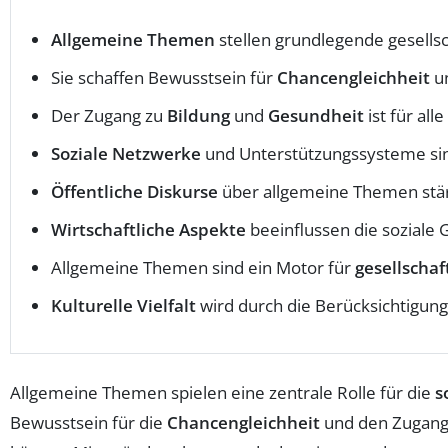
Allgemeine Themen
stellen grundlegende gesellsc
Sie schaffen Bewusstsein für
Chancengleichheit
un
Der Zugang zu
Bildung
und
Gesundheit
ist für all
Soziale Netzwerke
und Unterstützungssysteme sind
Öffentliche Diskurse
über allgemeine Themen stä
Wirtschaftliche Aspekte
beeinflussen die soziale 
Allgemeine Themen sind ein Motor für
gesellscha
Kulturelle Vielfalt
wird durch die Berücksichtigung
Allgemeine Themen spielen eine zentrale Rolle für die
s
Bewusstsein für die
Chancengleichheit
und den Zugang