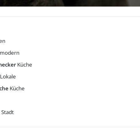
en
s modern
mecker
Küche
 Lokale
sche
Küche
 Stadt