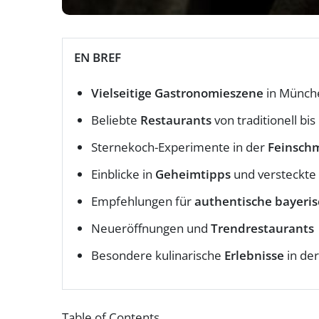
EN BREF
Vielseitige Gastronomieszene
in Münch
Beliebte
Restaurants
von traditionell bi
Sternekoch-Experimente in der
Feinsch
Einblicke in
Geheimtipps
und versteckte
Empfehlungen für
authentische bayeri
Neueröffnungen und
Trendrestaurants
Besondere kulinarische
Erlebnisse
in der
Table of Contents