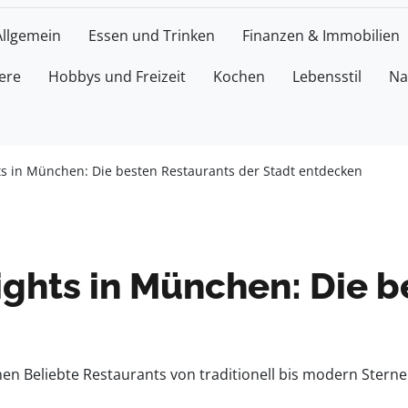
Allgemein
Essen und Trinken
Finanzen & Immobilien
ere
Hobbys und Freizeit
Kochen
Lebensstil
Na
ts in München: Die besten Restaurants der Stadt entdecken
ights in München: Die 
en Beliebte Restaurants von traditionell bis modern Stern