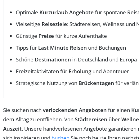
Optimale
Kurzurlaub Angebote
für spontane Reis
Vielseitige
Reiseziele
: Städtereisen, Wellness und 
Günstige
Preise
für kurze Aufenthalte
Tipps für
Last Minute Reisen
und Buchungen
Schöne
Destinationen
in Deutschland und Europa
Freizeitaktivitäten für
Erholung
und Abenteuer
Strategische Nutzung von
Brückentagen
für verlä
Sie suchen nach
verlockenden Angeboten
für einen
Ku
dem Alltag zu entfliehen. Von
Städtereisen
über
Wellne
Auszeit
. Unsere handverlesenen Angebote garantieren n
sich inspirieren und
buchen
Sie noch heute Ihren nächste