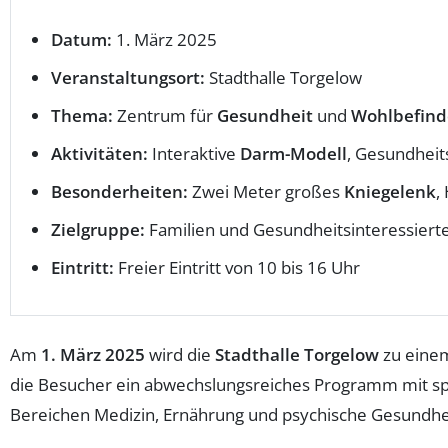
Datum:
1. März 2025
Veranstaltungsort:
Stadthalle Torgelow
Thema:
Zentrum für
Gesundheit
und
Wohlbefin
Aktivitäten:
Interaktive
Darm-Modell
, Gesundheit
Besonderheiten:
Zwei Meter großes
Kniegelenk
,
Zielgruppe:
Familien und Gesundheitsinteressiert
Eintritt:
Freier Eintritt von 10 bis 16 Uhr
Am
1. März 2025
wird die
Stadthalle Torgelow
zu eine
die Besucher ein abwechslungsreiches Programm mit spa
Bereichen Medizin, Ernährung und psychische Gesundhe