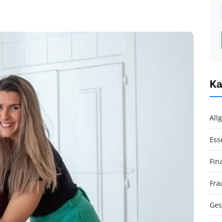
Ka
All
Ess
Fin
Fra
Ges