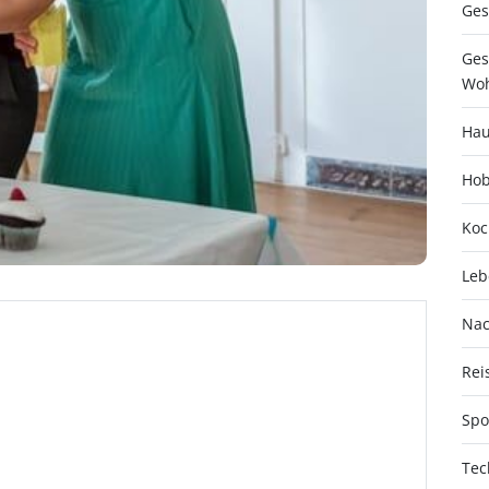
Ges
Ges
Woh
Hau
Hob
Koc
Leb
Nac
Rei
Spo
Tec