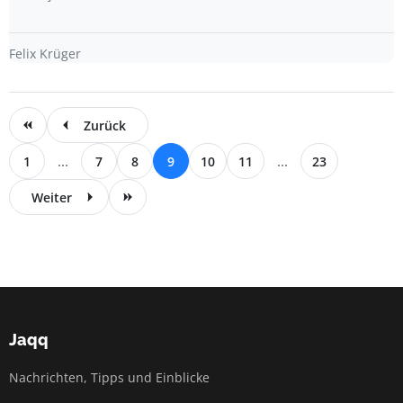
Felix Krüger
Zurück
1
...
7
8
9
10
11
...
23
Weiter
Jaqq
Nachrichten, Tipps und Einblicke