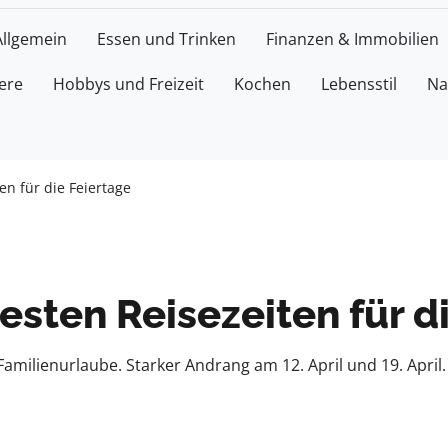
Allgemein
Essen und Trinken
Finanzen & Immobilien
ere
Hobbys und Freizeit
Kochen
Lebensstil
Na
en für die Feiertage
testen Reisezeiten für d
Familienurlaube. Starker Andrang am 12. April und 19. April