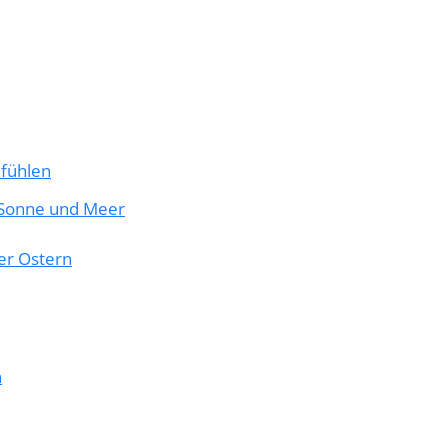
fühlen
s Sonne und Meer
er Ostern
n