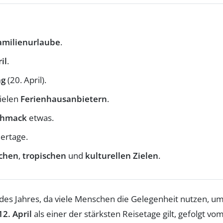
amilienurlaube
.
il
.
ag
(20. April).
vielen
Ferienhausanbietern
.
chmack
etwas.
ertage.
chen
,
tropischen
und
kulturellen Zielen
.
des Jahres, da viele Menschen die Gelegenheit nutzen, u
12. April
als einer der stärksten Reisetage gilt, gefolgt vo