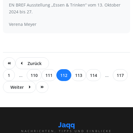
EN BREF Ausstellung „Essen & Trinken“ vom 13. Oktober
2024 bis 27.
Verena Meyer
Zurück
1
...
110
111
112
113
114
...
117
Weiter
Jaqq
NACHRICHTEN, TIPPS UND EINBLICKE