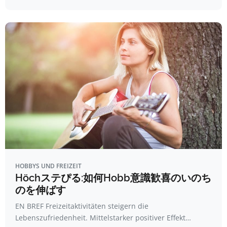
HOBBYS UND FREIZEIT
Höchステぴる:如何Hobb意識歓喜のいのち
のを伸ばす
EN BREF Freizeitaktivitäten steigern die
Lebenszufriedenheit. Mittelstarker positiver Effekt…