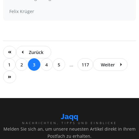
Felix Krüger
Zurück
1
2
3
4
5
...
117
Weiter
Jaqq
NACHRICHTEN, TIPPS UND EINBLICKE
Melden Sie sich an, um unsere neuesten Artikel direkt in Ihrem
Postfach zu erhalten.