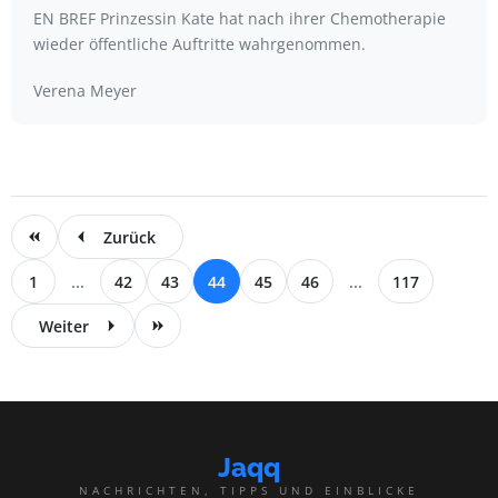
EN BREF Prinzessin Kate hat nach ihrer Chemotherapie
wieder öffentliche Auftritte wahrgenommen.
Verena Meyer
Zurück
1
...
42
43
44
45
46
...
117
Weiter
Jaqq
NACHRICHTEN, TIPPS UND EINBLICKE