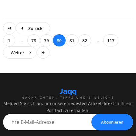
Zurück
1
...
78
79
80
81
82
...
117
Weiter
Jaqq
NACHRICHTEN, TIPPS UND EINBLICKE
Melden Sie sich an, um unsere neuesten Artikel direkt in Ihrem
Postfach zu erhalten.
Abonnieren