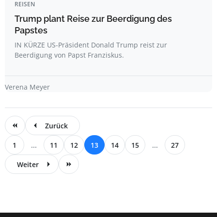
REISEN
Trump plant Reise zur Beerdigung des
Papstes
IN KÜRZE US-Präsident Donald Trump reist zur
Beerdigung von Papst Franziskus.
Verena Meyer
Zurück
1
...
11
12
13
14
15
...
27
Weiter