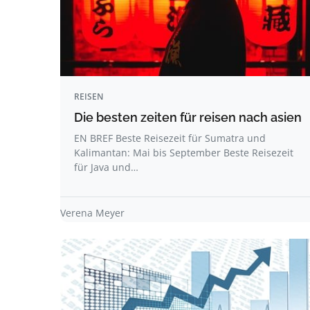
REISEN
Die besten zeiten für reisen nach asien
EN BREF Beste Reisezeit für Sumatra und
Kalimantan: Mai bis September Beste Reisezeit
für Java und…
Verena Meyer