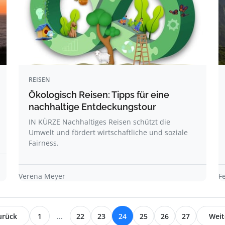
REISEN
Ökologisch Reisen: Tipps für eine
nachhaltige Entdeckungstour
IN KÜRZE Nachhaltiges Reisen schützt die
Umwelt und fördert wirtschaftliche und soziale
Fairness.
Verena Meyer
F
urück
1
...
22
23
24
25
26
27
Weit