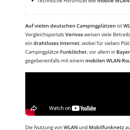
Technische Hilfsmittel wie
mobile WLAN
Auf vielen deutschen Campingplätzen
ist
W
Vergleichsportals
Verivox
weisen viele Betreib
ein
drahtloses Internet
, wobei für sieben Plä
Campingplätze
Funklöcher
, vor allem in
Baye
gegebenenfalls mit einem
mobilen WLAN-Rou
Die Nutzung von
WLAN
und
Mobilfunknetz
au