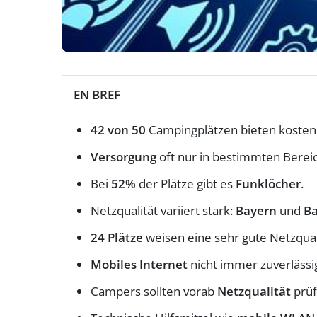
EN BREF
42 von 50
Campingplätzen bieten kosten
Versorgung
oft nur in bestimmten Berei
Bei
52%
der Plätze gibt es
Funklöcher
.
Netzqualität variiert stark:
Bayern
und
B
24 Plätze
weisen eine sehr gute Netzquali
Mobiles Internet
nicht immer zuverlässi
Campers sollten vorab
Netzqualität
prüf