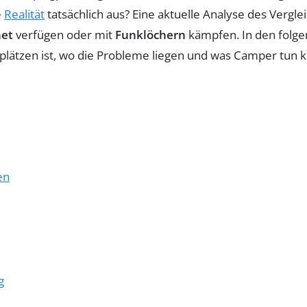
e
Realität
tatsächlich aus? Eine aktuelle Analyse des Vergle
net
verfügen oder mit
Funklöchern
kämpfen. In den folgen
ätzen ist, wo die Probleme liegen und was Camper tun kö
en
g