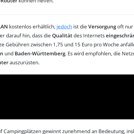
-Router
können helfen.
LAN
kostenlos erhältlich,
jedoch
ist die
Versorgung
oft nur
er darauf hin, dass die
Qualität
des Internets
eingeschrä
tze Gebühren zwischen 1,75 und 15 Euro pro Woche anfalle
rn
und
Baden-Württemberg
. Es wird empfohlen, die Net
ter
auszurüsten.
f Campingplätzen gewinnt zunehmend an Bedeutung, insbe