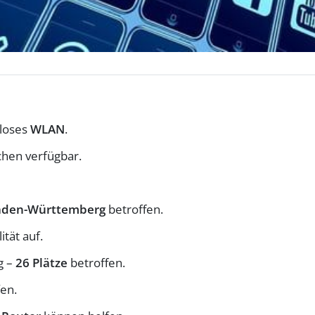
loses
WLAN
.
chen verfügbar.
aden-Württemberg
betroffen.
tät auf.
g –
26 Plätze
betroffen.
en.