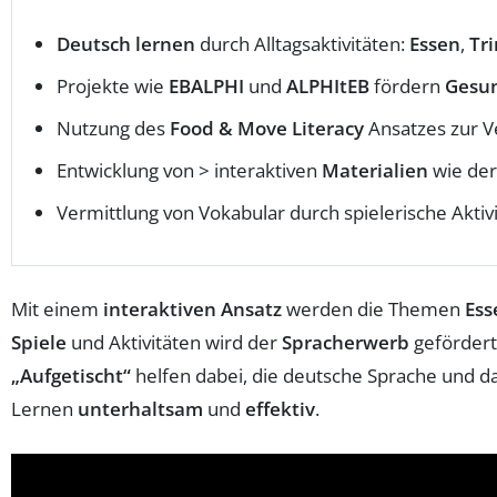
Deutsch lernen
durch Alltagsaktivitäten:
Essen
,
Tr
Projekte wie
EBALPHI
und
ALPHItEB
fördern
Gesu
Nutzung des
Food & Move Literacy
Ansatzes zur V
Entwicklung von > interaktiven
Materialien
wie de
Vermittlung von Vokabular durch spielerische Aktiv
Mit einem
interaktiven Ansatz
werden die Themen
Ess
Spiele
und Aktivitäten wird der
Spracherwerb
gefördert
„Aufgetischt“
helfen dabei, die deutsche Sprache und d
Lernen
unterhaltsam
und
effektiv
.