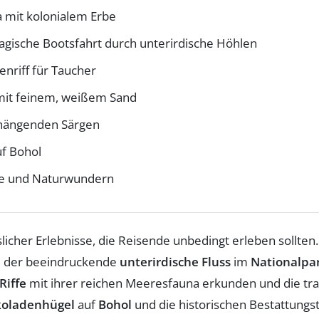
a mit kolonialem Erbe
agische Bootsfahrt durch unterirdische Höhlen
enriff für Taucher
 mit feinem, weißem Sand
n hängenden Särgen
uf Bohol
hte und Naturwundern
licher Erlebnisse, die Reisende unbedingt erleben sollten
nd der beeindruckende
unterirdische Fluss
im
Nationalpar
Riffe
mit ihrer reichen Meeresfauna erkunden und die t
koladenhügel
auf
Bohol
und die historischen Bestattungst