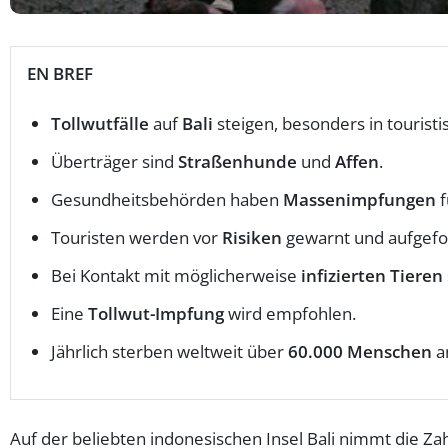
EN BREF
Tollwutfälle
auf
Bali
steigen, besonders in tourist
Überträger sind
Straßenhunde
und
Affen
.
Gesundheitsbehörden haben
Massenimpfungen
f
Touristen werden vor
Risiken
gewarnt und aufgefo
Bei Kontakt mit möglicherweise
infizierten Tieren
Eine
Tollwut-Impfung
wird empfohlen.
Jährlich sterben weltweit über
60.000 Menschen
an
Auf der beliebten indonesischen Insel Bali nimmt die Za