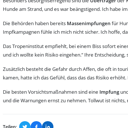
Besonders besorgniserregend sind die
Überträger
der K
Hunde am Strand, und es war beängstigend. Ich habe imm
Die Behörden haben bereits
Massenimpfungen
für Hun
Impfkampagnen fühle ich mich nicht sicher. Ich hoffe, das
Das Tropeninstitut empfiehlt, bei einem Biss sofort einen
und ich wollte kein Risiko eingehen.“ Ihre Entscheidung, s
Zusätzlich besteht die Gefahr durch Affen, die oft in tou
kamen, hatte ich das Gefühl, dass das das Risiko erhöht.
Die besten Vorsichtsmaßnahmen sind eine
Impfung
und
und die Warnungen ernst zu nehmen. Tollwut ist nichts, 
Teilen: