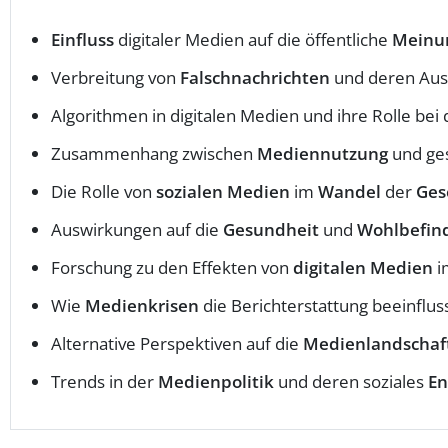
Einfluss
digitaler Medien auf die öffentliche
Meinu
Verbreitung von
Falschnachrichten
und deren Aus
Algorithmen in digitalen Medien und ihre Rolle bei
Zusammenhang zwischen
Mediennutzung
und ges
Die Rolle von
sozialen Medien
im
Wandel
der
Ges
Auswirkungen auf die
Gesundheit
und
Wohlbefin
Forschung zu den Effekten von
digitalen Medien
i
Wie
Medienkrisen
die Berichterstattung beeinflu
Alternative Perspektiven auf die
Medienlandschaf
Trends in der
Medienpolitik
und deren soziales
E