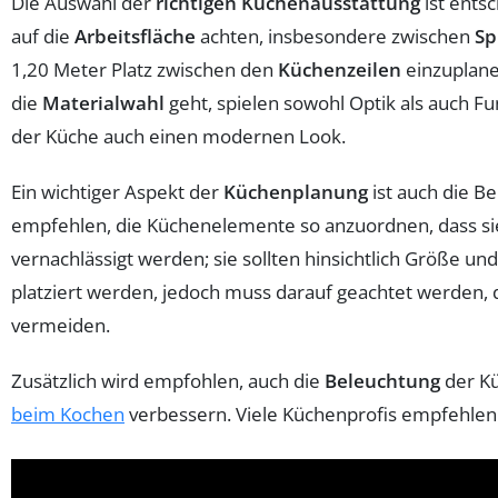
Die Auswahl der
richtigen Küchenausstattung
ist ents
auf die
Arbeitsfläche
achten, insbesondere zwischen
Sp
1,20 Meter Platz zwischen den
Küchenzeilen
einzuplane
die
Materialwahl
geht, spielen sowohl Optik als auch Fu
der Küche auch einen modernen Look.
Ein wichtiger Aspekt der
Küchenplanung
ist auch die B
empfehlen, die Küchenelemente so anzuordnen, dass si
vernachlässigt werden; sie sollten hinsichtlich Größe u
platziert werden, jedoch muss darauf geachtet werden,
vermeiden.
Zusätzlich wird empfohlen, auch die
Beleuchtung
der Kü
beim Kochen
verbessern. Viele Küchenprofis empfehlen 