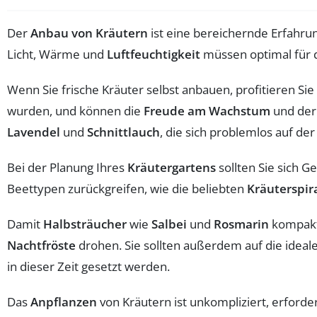
Der
Anbau von Kräutern
ist eine bereichernde Erfahru
Licht, Wärme und
Luftfeuchtigkeit
müssen optimal für d
Wenn Sie frische Kräuter selbst anbauen, profitieren Si
wurden, und können die
Freude am Wachstum
und der
Lavendel
und
Schnittlauch
, die sich problemlos auf de
Bei der Planung Ihres
Kräutergartens
sollten Sie sich 
Beettypen zurückgreifen, wie die beliebten
Kräuterspir
Damit
Halbsträucher
wie
Salbei
und
Rosmarin
kompakt 
Nachtfröste
drohen. Sie sollten außerdem auf die ideale
in dieser Zeit gesetzt werden.
Das
Anpflanzen
von Kräutern ist unkompliziert, erford