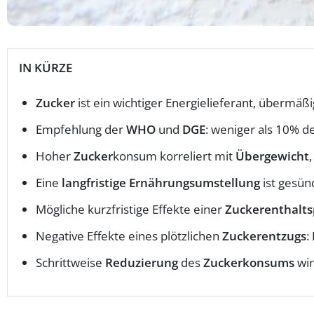
IN KÜRZE
Zucker
ist ein wichtiger Energielieferant, übermä
Empfehlung der
WHO
und
DGE
: weniger als 10% d
Hoher
Zucker
konsum korreliert mit
Übergewicht
Eine
langfristige Ernährungsumstellung
ist gesünd
Mögliche kurzfristige Effekte einer
Zuckerenthalt
Negative Effekte eines plötzlichen
Zuckerentzugs
:
Schrittweise
Reduzierung
des
Zuckerkonsums
wir