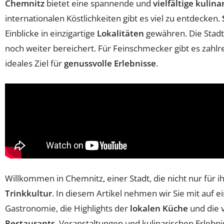
Chemnitz
bietet eine spannende und
vielfältige kulin
internationalen Köstlichkeiten gibt es viel zu entdecken.
Einblicke in einzigartige
Lokalitäten
gewähren. Die Stadt 
noch weiter bereichert. Für Feinschmecker gibt es zahl
ideales Ziel für
genussvolle Erlebnisse
.
Willkommen in Chemnitz, einer Stadt, die nicht nur für i
Trinkkultur
. In diesem Artikel nehmen wir Sie mit auf e
Gastronomie, die Highlights der
lokalen Küche
und die v
Restaurants
, Veranstaltungen und kulinarischen Erlebni