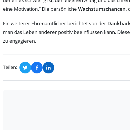
denen es schwierig ist, den eigenen Alltag und das Ehre
eine Motivation.“ Die persönliche
Wachstumschancen
,
Ein weiterer Ehrenamtlicher berichtet von der
Dankbark
man das Leben anderer positiv beeinflussen kann. Diese R
zu engagieren.
Teilen: