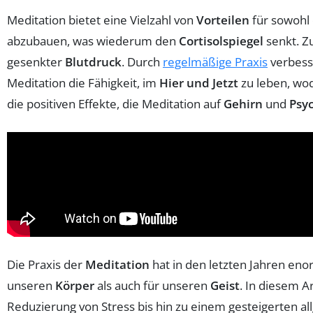
Meditation bietet eine Vielzahl von
Vorteilen
für sowohl
abzubauen, was wiederum den
Cortisolspiegel
senkt. Z
gesenkter
Blutdruck
. Durch
regelmäßige Praxis
verbess
Meditation die Fähigkeit, im
Hier und Jetzt
zu leben, wo
die positiven Effekte, die Meditation auf
Gehirn
und
Psy
Die Praxis der
Meditation
hat in den letzten Jahren eno
unseren
Körper
als auch für unseren
Geist
. In diesem A
Reduzierung von Stress bis hin zu einem gesteigerten