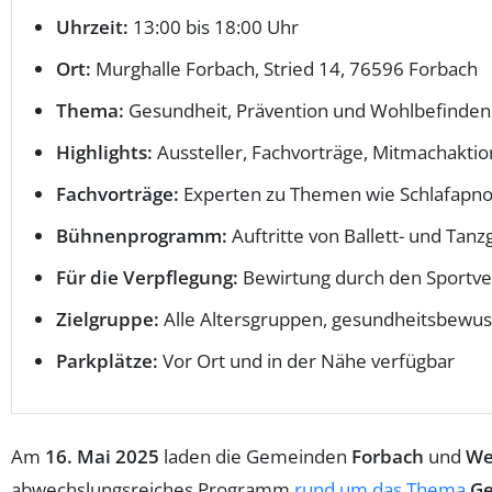
Uhrzeit:
13:00 bis 18:00 Uhr
Ort:
Murghalle Forbach, Stried 14, 76596 Forbach
Thema:
Gesundheit, Prävention und Wohlbefinden
Highlights:
Aussteller, Fachvorträge, Mitmachakti
Fachvorträge:
Experten zu Themen wie Schlafapno
Bühnenprogramm:
Auftritte von Ballett- und Tan
Für die Verpflegung:
Bewirtung durch den Sportve
Zielgruppe:
Alle Altersgruppen, gesundheitsbewus
Parkplätze:
Vor Ort und in der Nähe verfügbar
Am
16. Mai 2025
laden die Gemeinden
Forbach
und
We
abwechslungsreiches Programm
rund um das Thema
Ge