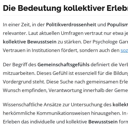
Die Bedeutung kollektiver Erleb
In einer Zeit, in der
Politikverdrossenheit
und
Populis
relevanter. Laut aktuellen Umfragen vertraut nur etwa je
kollektive Bewusstsein
zu stärken. Der Psychologe Garr
Vertrauen in Institutionen fördert, sondern auch den
so
Der Begriff des
Gemeinschaftsgefühls
definiert die Ve
mitzuarbeiten. Dieses Gefühl ist essenziell für die Bildu
Vordergrund steht. Diese Suche nach gemeinsamen Erleb
Wunsch empfinden, Verantwortung innerhalb der Geme
Wissenschaftliche Ansätze zur Untersuchung des
kollek
herkömmliche Kommunikationsweisen hinausgehen. In d
Erleben das individuelle und kollektive
Bewusstsein
form