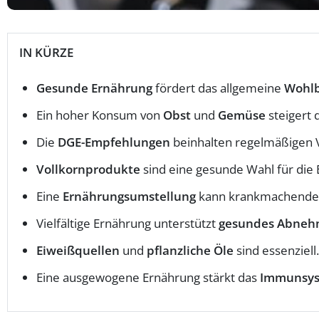
IN KÜRZE
Gesunde Ernährung
fördert das allgemeine
Wohlb
Ein hoher Konsum von
Obst
und
Gemüse
steigert 
Die
DGE-Empfehlungen
beinhalten regelmäßigen 
Vollkornprodukte
sind eine gesunde Wahl für die
Eine
Ernährungsumstellung
kann krankmachende 
Vielfältige Ernährung unterstützt
gesundes Abne
Eiweißquellen
und
pflanzliche Öle
sind essenziell.
Eine ausgewogene Ernährung stärkt das
Immunsy